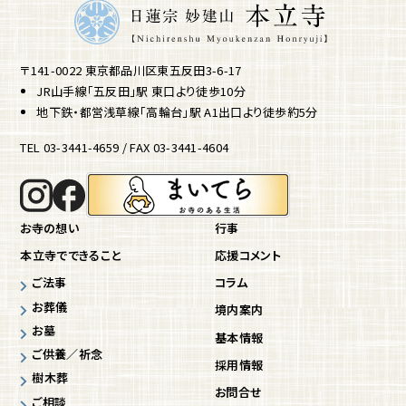
〒141-0022 東京都品川区東五反田3-6-17
JR山手線「五反田」駅 東口より徒歩10分
地下鉄・都営浅草線「高輪台」駅 A1出口より徒歩約5分
TEL 03-3441-4659 / FAX 03-3441-4604
お寺の想い
行事
本立寺でできること
応援コメント
ご法事
コラム
お葬儀
境内案内
お墓
基本情報
ご供養／祈念
採用情報
樹木葬
お問合せ
ご相談