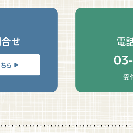
問合せ
電
03
ちら
受付