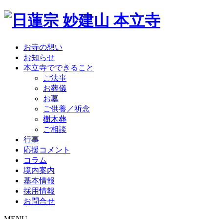
お寺の想い
お知らせ
本立寺でできること
ご法事
お葬儀
お墓
ご供養／祈念
樹木葬
ご相談
行事
応援コメント
コラム
境内案内
基本情報
採用情報
お問合せ
MENU